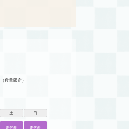
百貨店への出
。（数量限定）
土
日
麦代餅
麦代餅