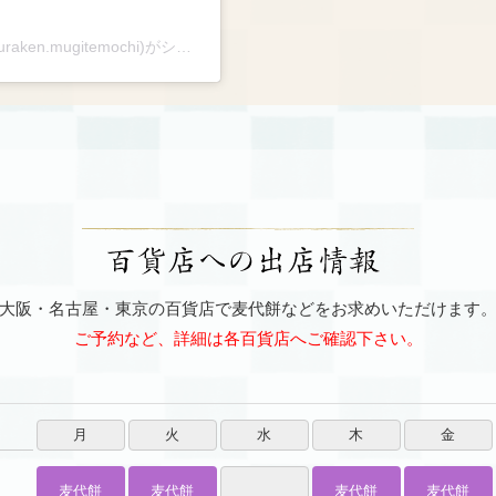
御菓子司 中村軒(@nakamuraken.mugitemochi)がシェアした投稿
大阪・名古屋・東京の百貨店で麦代餅などをお求めいただけます
ご予約など、詳細は各百貨店へご確認下さい。
月
火
水
木
金
麦代餅
麦代餅
麦代餅
麦代餅