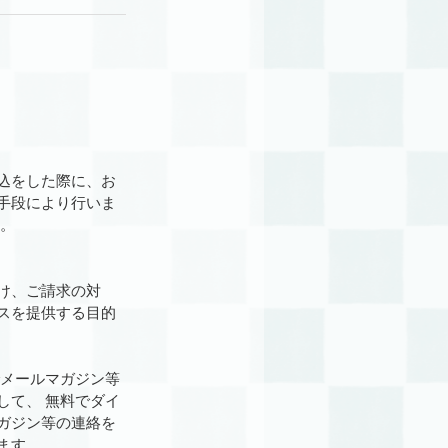
プライバシーポリシー
込をした際に、お
手段により行いま
す。
け、ご請求の対
スを提供する目的
でメールマガジン等
して、 無料でダイ
ガジン等の連絡を
ます。