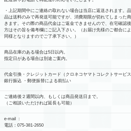
・上記期間中にご連絡の取れない場合は当店に返送されます。
品は送料のみで再発送可能ですが、消費期限が切れてしまった
きます。その際の商品代金はご返金できませんので、在宅確認
方はその旨を備考欄にご記入下さい。（お届け先様のご都合に
同様となりますのでご了承下さい。）
商品在庫のある場合は5日以内。
指定日がある場合は別途ご案内。
代金引換・クレジットカード（クロネコヤマトコレクトサービ
銀行振込 ・郵便振替による前払い
ご連絡後２週間以内、もしくは商品発送日まで。
（ご相談いただければ延長も可能）
e-mail ：
電話：075-381-2650